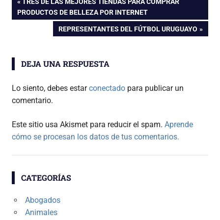
Navegación
ENTRADA
TRES DE LAS MEJORES TIENDAS PARA COMPRAR
ANTERIOR:
PRODUCTOS DE BELLEZA POR INTERNET
de
ENTRADA
REPRESENTANTES DEL FÚTBOL URUGUAYO
SIGUIENTE:
entradas
DEJA UNA RESPUESTA
Lo siento, debes estar
conectado
para publicar un
comentario.
Este sitio usa Akismet para reducir el spam.
Aprende
cómo se procesan los datos de tus comentarios.
CATEGORÍAS
Abogados
Animales