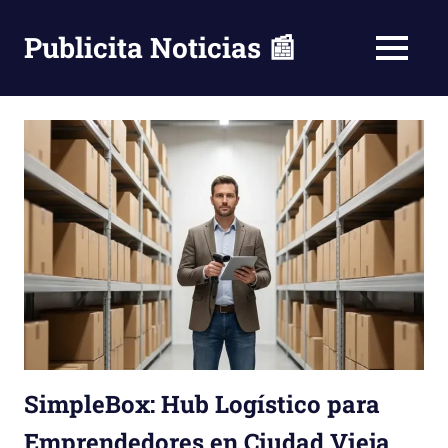
Saltar
al
Publicita Noticias 📰
MENÚ
contenido
SimpleBox: Hub Logístico para
Emprendedores en Ciudad Vieja