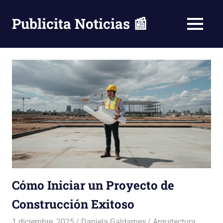
Saltar
al
Publicita Noticias 📰
MENÚ
contenido
Cómo Iniciar un Proyecto de
Construcción Exitoso
1 diciembre, 2025
Daniela Galdames
Arquitectura