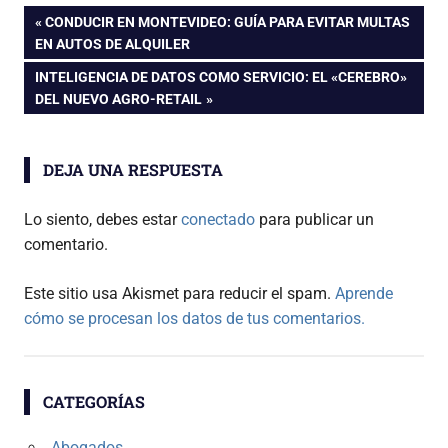
Navegación
ENTRADA
CONDUCIR EN MONTEVIDEO: GUÍA PARA EVITAR MULTAS
ANTERIOR:
EN AUTOS DE ALQUILER
de
ENTRADA
INTELIGENCIA DE DATOS COMO SERVICIO: EL «CEREBRO»
SIGUIENTE:
DEL NUEVO AGRO-RETAIL
entradas
DEJA UNA RESPUESTA
Lo siento, debes estar
conectado
para publicar un
comentario.
Este sitio usa Akismet para reducir el spam.
Aprende
cómo se procesan los datos de tus comentarios.
CATEGORÍAS
Abogados