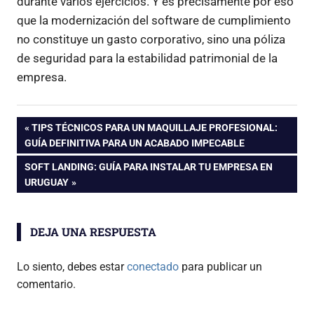
durante varios ejercicios. Y es precisamente por eso
que la modernización del software de cumplimiento
no constituye un gasto corporativo, sino una póliza
de seguridad para la estabilidad patrimonial de la
empresa.
Navegación
ENTRADA
TIPS TÉCNICOS PARA UN MAQUILLAJE PROFESIONAL:
ANTERIOR:
GUÍA DEFINITIVA PARA UN ACABADO IMPECABLE
de
ENTRADA
SOFT LANDING: GUÍA PARA INSTALAR TU EMPRESA EN
SIGUIENTE:
URUGUAY
entradas
DEJA UNA RESPUESTA
Lo siento, debes estar
conectado
para publicar un
comentario.