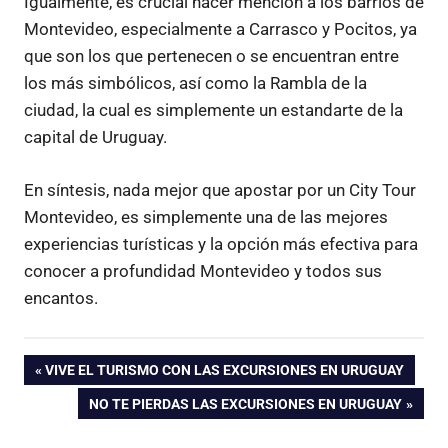
Igualmente, es crucial hacer mención a los barrios de
Montevideo, especialmente a Carrasco y Pocitos, ya
que son los que pertenecen o se encuentran entre
los más simbólicos, así como la Rambla de la
ciudad, la cual es simplemente un estandarte de la
capital de Uruguay.
En síntesis, nada mejor que apostar por un City Tour
Montevideo, es simplemente una de las mejores
experiencias turísticas y la opción más efectiva para
conocer a profundidad Montevideo y todos sus
encantos.
Navegación
ENTRADA
VIVE EL TURISMO CON LAS EXCURSIONES EN URUGUAY
ANTERIOR:
ENTRADA
NO TE PIERDAS LAS EXCURSIONES EN URUGUAY
de
SIGUIENTE: