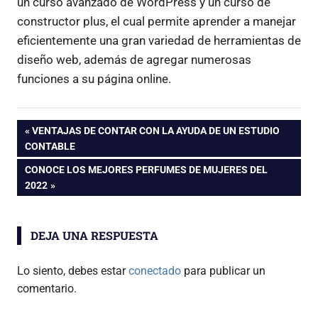
un curso avanzado de WordPress y un curso de
constructor plus, el cual permite aprender a manejar
eficientemente una gran variedad de herramientas de
diseño web, además de agregar numerosas
funciones a su página online.
Navegación
ENTRADA
VENTAJAS DE CONTAR CON LA AYUDA DE UN ESTUDIO
ANTERIOR:
CONTABLE
de
ENTRADA
CONOCE LOS MEJORES PERFUMES DE MUJERES DEL
SIGUIENTE:
2022
entradas
DEJA UNA RESPUESTA
Lo siento, debes estar
conectado
para publicar un
comentario.