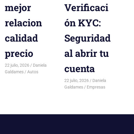
mejor
Verificaci
relacion
ón KYC:
calidad
Seguridad
precio
al abrir tu
cuenta
22 julio, 2026
Daniela
Galdames
Autos
22 julio, 2026
Daniela
Galdames
Empresas