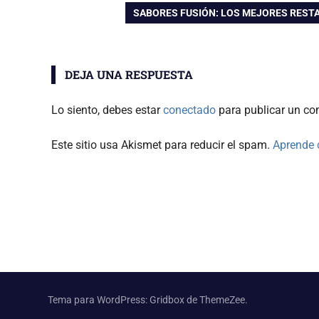
ANTERIOR:
ENTRADA
SABORES FUSIÓN: LOS MEJORES REST
de
SIGUIENTE:
entradas
DEJA UNA RESPUESTA
Lo siento, debes estar
conectado
para publicar un co
Este sitio usa Akismet para reducir el spam.
Aprende 
Tema para WordPress: Gridbox de ThemeZee.