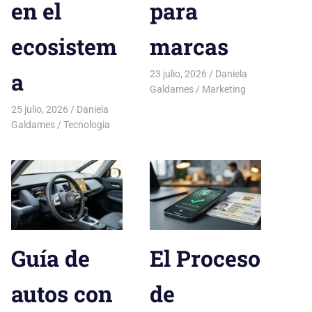
en el
para
ecosistem
marcas
a
23 julio, 2026
Daniela
Galdames
Marketing
25 julio, 2026
Daniela
Galdames
Tecnologia
Guía de
El Proceso
autos con
de