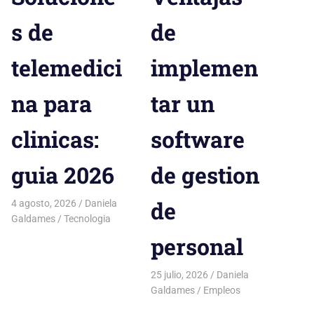
s de
de
telemedici
implemen
na para
tar un
clinicas:
software
guia 2026
de gestion
de
4 agosto, 2026
Daniela
Galdames
Tecnologia
personal
25 julio, 2026
Daniela
Galdames
Empleos