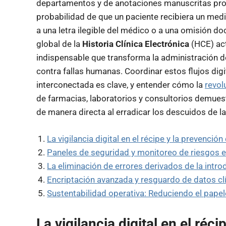
departamentos y de anotaciones manuscritas prope
probabilidad de que un paciente recibiera un me
a una letra ilegible del médico o a una omisión do
global de la
Historia Clínica Electrónica
(HCE) act
indispensable que transforma la administración d
contra fallas humanas. Coordinar estos flujos di
interconectada es clave, y entender cómo la
revol
de farmacias, laboratorios y consultorios demuestr
de manera directa al erradicar los descuidos de l
La vigilancia digital en el récipe y la prevenc
Paneles de seguridad y monitoreo de riesgos e
La eliminación de errores derivados de la int
Encriptación avanzada y resguardo de datos clín
Sustentabilidad operativa: Reduciendo el papel
La vigilancia digital en el réc