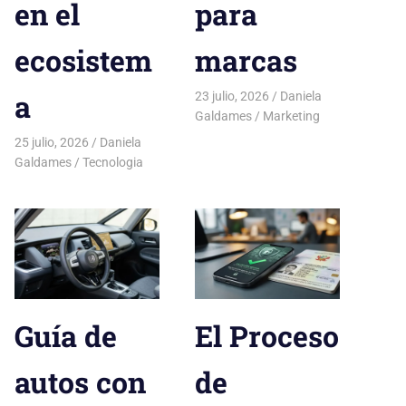
en el
para
ecosistem
marcas
a
23 julio, 2026
Daniela
Galdames
Marketing
25 julio, 2026
Daniela
Galdames
Tecnologia
Guía de
El Proceso
autos con
de