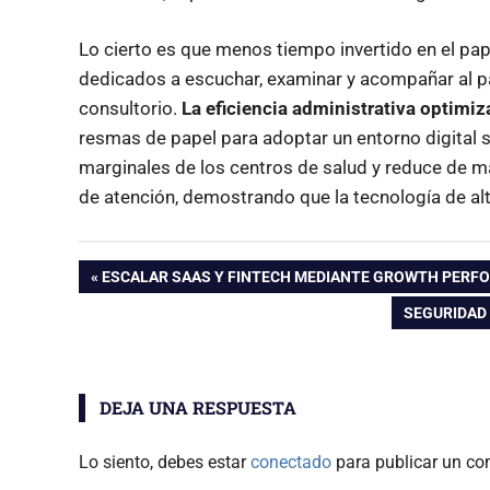
Lo cierto es que menos tiempo invertido en el pa
dedicados a escuchar, examinar y acompañar al pa
consultorio.
La eficiencia administrativa optimiz
resmas de papel para adoptar un entorno digital 
marginales de los centros de salud y reduce de m
de atención, demostrando que la tecnología de alta
Navegación
ENTRADA
ESCALAR SAAS Y FINTECH MEDIANTE GROWTH PERF
ANTERIOR:
ENTRADA
SEGURIDAD 
de
SIGUIENTE:
entradas
DEJA UNA RESPUESTA
Lo siento, debes estar
conectado
para publicar un co