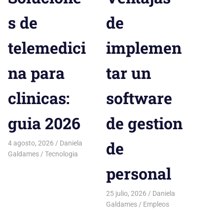
s de
de
telemedici
implemen
na para
tar un
clinicas:
software
guia 2026
de gestion
de
4 agosto, 2026
Daniela
Galdames
Tecnologia
personal
25 julio, 2026
Daniela
Galdames
Empleos