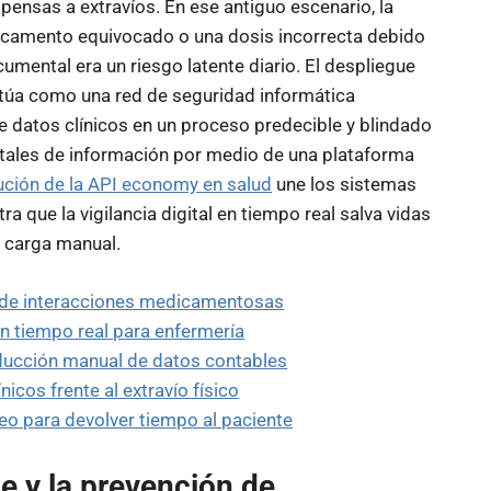
nsas a extravíos. En ese antiguo escenario, la
dicamento equivocado o una dosis incorrecta debido
cumental era un riesgo latente diario. El despliegue
úa como una red de seguridad informática
e datos clínicos en un proceso predecible y blindado
gitales de información por medio de una plataforma
ución de la API economy en salud
une los sistemas
a que la vigilancia digital en tiempo real salva vidas
a carga manual.
ión de interacciones medicamentosas
n tiempo real para enfermería
roducción manual de datos contables
icos frente al extravío físico
eo para devolver tiempo al paciente
ipe y la prevención de