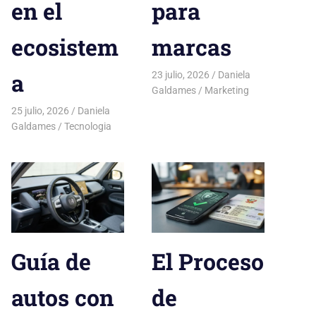
en el
para
ecosistem
marcas
a
23 julio, 2026
Daniela
Galdames
Marketing
25 julio, 2026
Daniela
Galdames
Tecnologia
Guía de
El Proceso
autos con
de