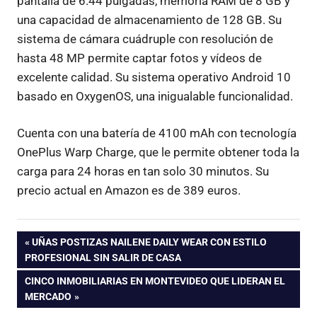
pantalla de 6.44 pulgadas, memoria RAM de 8 GB y
una capacidad de almacenamiento de 128 GB. Su
sistema de cámara cuádruple con resolución de
hasta 48 MP permite captar fotos y vídeos de
excelente calidad. Su sistema operativo Android 10
basado en OxygenOS, una inigualable funcionalidad.
Cuenta con una batería de 4100 mAh con tecnología
OnePlus Warp Charge, que le permite obtener toda la
carga para 24 horas en tan solo 30 minutos. Su
precio actual en Amazon es de 389 euros.
Navegación
ENTRADA
UÑAS POSTIZAS NAILENE DAILY WEAR CON ESTILO
ANTERIOR:
PROFESIONAL SIN SALIR DE CASA
de
ENTRADA
CINCO INMOBILIARIAS EN MONTEVIDEO QUE LIDERAN EL
SIGUIENTE:
MERCADO
entradas