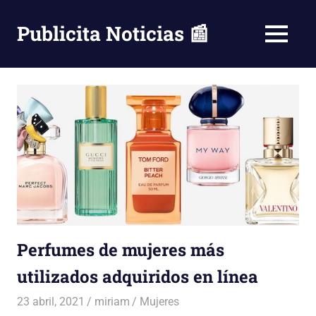
Saltar
al
Publicita Noticias 📰
MENÚ
contenido
Perfumes de mujeres más
utilizados adquiridos en línea
23 abril, 2021
miriam
Mujeres