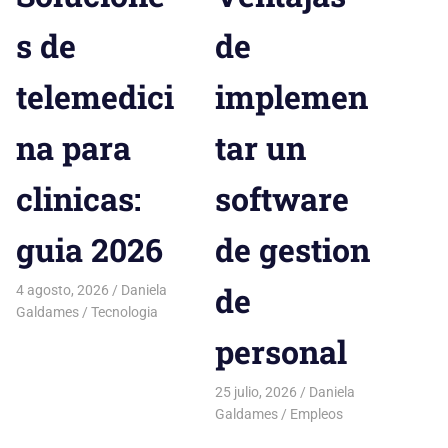
s de
de
telemedici
implemen
na para
tar un
clinicas:
software
guia 2026
de gestion
de
4 agosto, 2026
Daniela
Galdames
Tecnologia
personal
25 julio, 2026
Daniela
Galdames
Empleos