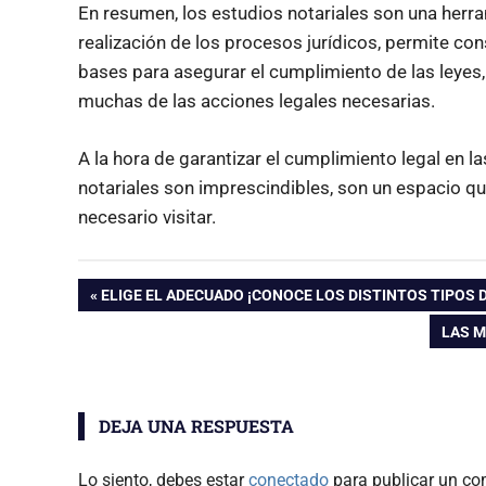
En resumen, los estudios notariales son una herra
realización de los procesos jurídicos, permite co
bases para asegurar el cumplimiento de las leyes,
muchas de las acciones legales necesarias.
A la hora de garantizar el cumplimiento legal en la
notariales son imprescindibles, son un espacio
necesario visitar.
Navegación
ENTRADA
ELIGE EL ADECUADO ¡CONOCE LOS DISTINTOS TIPOS 
ANTERIOR:
ENTR
LAS M
de
SIGUI
entradas
DEJA UNA RESPUESTA
Lo siento, debes estar
conectado
para publicar un co