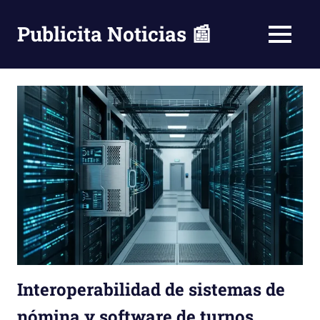
Saltar
al
Publicita Noticias 📰
MENÚ
contenido
Interoperabilidad de sistemas de
nómina y software de turnos