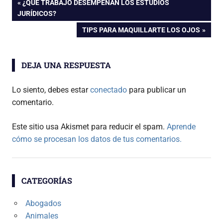
Navegación
ENTRADA
¿QUÉ TRABAJO DESEMPEÑAN LOS ESTUDIOS
ANTERIOR:
JURÍDICOS?
de
ENTRADA
TIPS PARA MAQUILLARTE LOS OJOS
SIGUIENTE:
entradas
DEJA UNA RESPUESTA
Lo siento, debes estar
conectado
para publicar un
comentario.
Este sitio usa Akismet para reducir el spam.
Aprende
cómo se procesan los datos de tus comentarios.
CATEGORÍAS
Abogados
Animales