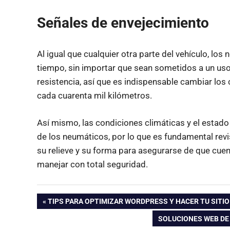
Señales de envejecimiento
Al igual que cualquier otra parte del vehículo, los
tiempo, sin importar que sean sometidos a un us
resistencia, así que es indispensable cambiar lo
cada cuarenta mil kilómetros.
Así mismo, las condiciones climáticas y el estado 
de los neumáticos, por lo que es fundamental revi
su relieve y su forma para asegurarse de que cue
manejar con total seguridad.
Navegación
ENTRADA
TIPS PARA OPTIMIZAR WORDPRESS Y HACER TU SITI
ANTERIOR:
ENTRADA
SOLUCIONES WEB DE
de
SIGUIENTE: