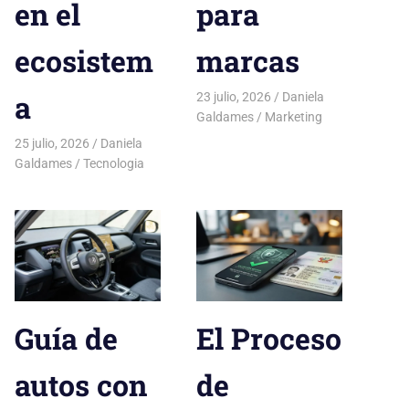
en el
para
ecosistem
marcas
a
23 julio, 2026
Daniela
Galdames
Marketing
25 julio, 2026
Daniela
Galdames
Tecnologia
Guía de
El Proceso
autos con
de