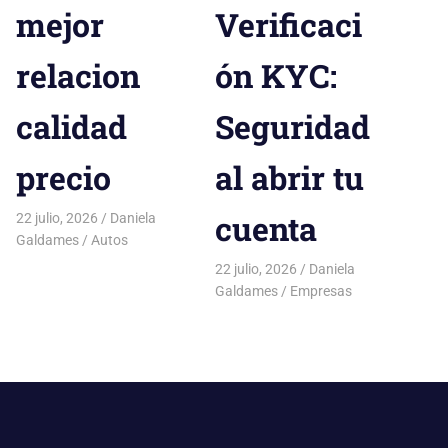
mejor
Verificaci
relacion
ón KYC:
calidad
Seguridad
precio
al abrir tu
cuenta
22 julio, 2026
Daniela
Galdames
Autos
22 julio, 2026
Daniela
Galdames
Empresas