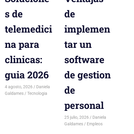
s de
de
telemedici
implemen
na para
tar un
clinicas:
software
guia 2026
de gestion
de
4 agosto, 2026
Daniela
Galdames
Tecnologia
personal
25 julio, 2026
Daniela
Galdames
Empleos