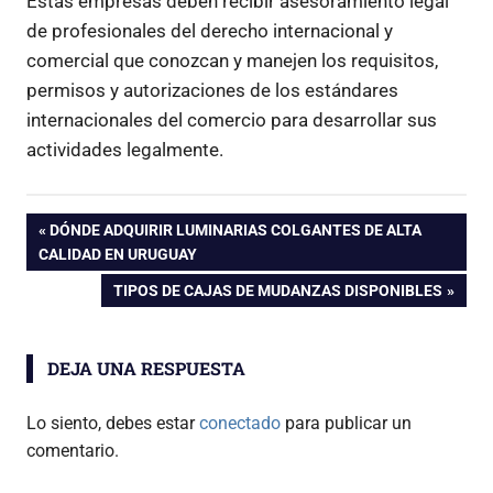
Estas empresas deben recibir asesoramiento legal
de profesionales del derecho internacional y
comercial que conozcan y manejen los requisitos,
permisos y autorizaciones de los estándares
internacionales del comercio para desarrollar sus
actividades legalmente.
Navegación
ENTRADA
DÓNDE ADQUIRIR LUMINARIAS COLGANTES DE ALTA
ANTERIOR:
CALIDAD EN URUGUAY
de
ENTRADA
TIPOS DE CAJAS DE MUDANZAS DISPONIBLES
SIGUIENTE:
entradas
DEJA UNA RESPUESTA
Lo siento, debes estar
conectado
para publicar un
comentario.