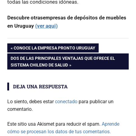
todas las condiciones idóneas.
Descubre otrasempresas de depósitos de muebles
en Uruguay
(ver aqui)
Navegación
ENTRADA
CONOCE LA EMPRESA PRONTO URUGUAY
ANTERIOR:
ENTRADA
DOS DE LAS PRINCIPALES VENTAJAS QUE OFRECE EL
de
SIGUIENTE:
SISTEMA CHILENO DE SALUD
entradas
DEJA UNA RESPUESTA
Lo siento, debes estar
conectado
para publicar un
comentario.
Este sitio usa Akismet para reducir el spam.
Aprende
cómo se procesan los datos de tus comentarios.