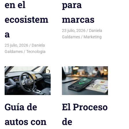
en el
para
ecosistem
marcas
a
23 julio, 2026
Daniela
Galdames
Marketing
25 julio, 2026
Daniela
Galdames
Tecnologia
Guía de
El Proceso
autos con
de