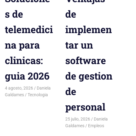
s de
de
telemedici
implemen
na para
tar un
clinicas:
software
guia 2026
de gestion
de
4 agosto, 2026
Daniela
Galdames
Tecnologia
personal
25 julio, 2026
Daniela
Galdames
Empleos