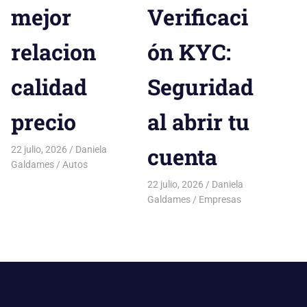
mejor
Verificaci
relacion
ón KYC:
calidad
Seguridad
precio
al abrir tu
cuenta
22 julio, 2026
Daniela
Galdames
Autos
22 julio, 2026
Daniela
Galdames
Empresas