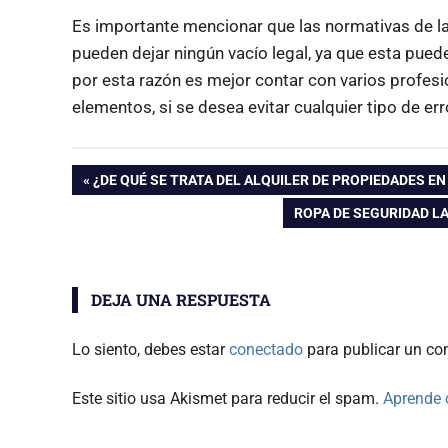
Es importante mencionar que las normativas de l
pueden dejar ningún vacío legal, ya que esta puede
por esta razón es mejor contar con varios profes
elementos, si se desea evitar cualquier tipo de err
Navegación
ENTRADA
¿DE QUÉ SE TRATA DEL ALQUILER DE PROPIEDADES E
ANTERIOR:
ENTRADA
ROPA DE SEGURIDAD L
de
SIGUIENTE:
entradas
DEJA UNA RESPUESTA
Lo siento, debes estar
conectado
para publicar un co
Este sitio usa Akismet para reducir el spam.
Aprende 