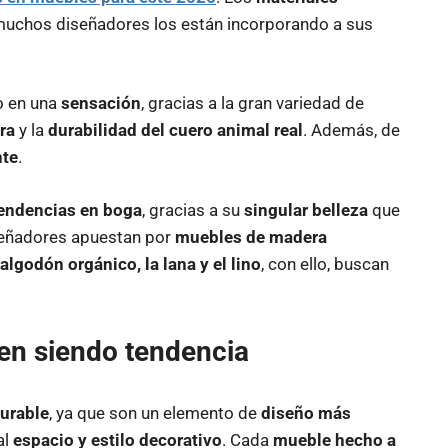
muchos diseñadores los están incorporando a sus
do en una
sensación
, gracias a la gran variedad de
ra
y la
durabilidad del cuero animal real
. Además, de
nte
.
endencias en boga
, gracias a su
singular belleza
que
señadores apuestan por
muebles de madera
algodón orgánico, la lana y el lino
, con ello, buscan
en siendo tendencia
urable
, ya que son un elemento de
diseño más
al
espacio y estilo decorativo
. Cada
mueble hecho a