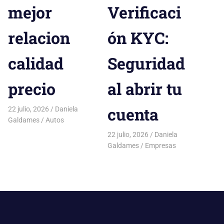
mejor
Verificaci
relacion
ón KYC:
calidad
Seguridad
precio
al abrir tu
cuenta
22 julio, 2026
Daniela
Galdames
Autos
22 julio, 2026
Daniela
Galdames
Empresas