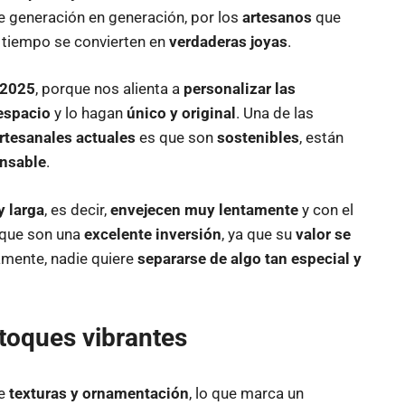
e generación en generación, por los
artesanos
que
l tiempo se convierten en
verdaderas joyas
.
 2025
, porque nos alienta a
personalizar las
espacio
y lo hagan
único y original
. Una de las
rtesanales actuales
es que son
sostenibles
, están
onsable
.
y larga
, es decir,
envejecen muy lentamente
y con el
o que son una
excelente inversión
, ya que su
valor se
amente, nadie quiere
separarse de algo tan especial y
toques vibrantes
de
texturas y ornamentación
, lo que marca un