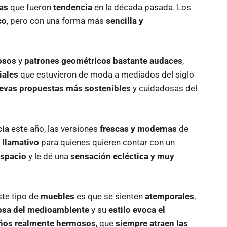
as
que fueron
tendencia
en la década pasada. Los
co
, pero con una forma más
sencilla y
osos
y
patrones geométricos bastante audaces
,
iales
que estuvieron de moda a mediados del siglo
evas propuestas más sostenibles
y cuidadosas del
cia
este año, las versiones
frescas y modernas
de
y
llamativo
para quienes quieren contar con un
espacio
y le dé una
sensación ecléctica y muy
te tipo de
muebles
es que se sienten
atemporales
,
dosa del medioambiente
y su
estilo evoca el
ños realmente hermosos
, que
siempre atraen las