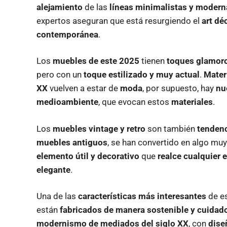
alejamiento
de las
líneas minimalistas y modern
expertos aseguran que está resurgiendo el
art dé
contemporánea
.
Los
muebles de este 2025
tienen
toques glamor
pero con un
toque estilizado y muy actual
.
Mater
XX
vuelven a estar de
moda
, por supuesto, hay
nu
medioambiente
, que evocan estos
materiales
.
Los
muebles vintage y retro
son también
tenden
muebles antiguos
, se han convertido en algo mu
elemento útil y decorativo
que
realce cualquier 
elegante
.
Una de las
características más interesantes
de es
están
fabricados de manera sostenible y cuida
modernismo de mediados del siglo XX
, con
dise