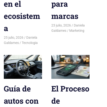
en el
para
ecosistem
marcas
a
23 julio, 2026
Daniela
Galdames
Marketing
25 julio, 2026
Daniela
Galdames
Tecnologia
Guía de
El Proceso
autos con
de