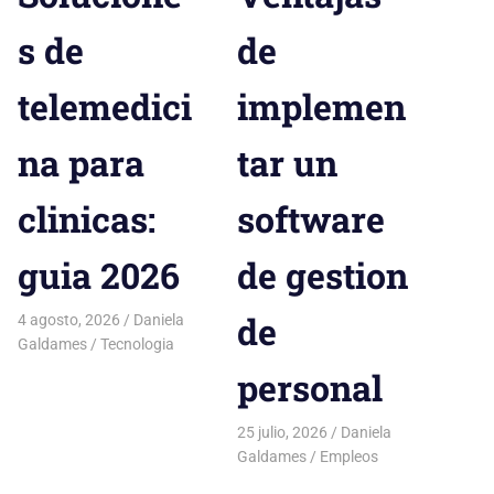
s de
de
telemedici
implemen
na para
tar un
clinicas:
software
guia 2026
de gestion
de
4 agosto, 2026
Daniela
Galdames
Tecnologia
personal
25 julio, 2026
Daniela
Galdames
Empleos