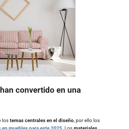
han convertido en una
e los
temas centrales en el diseño
, por ello los
s en muebles para este 2025
. Los
materiales