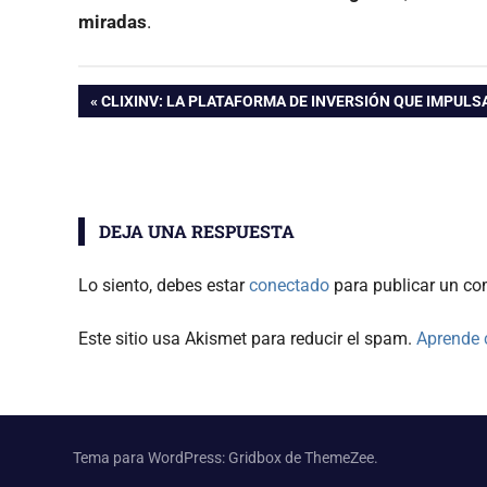
miradas
.
Navegación
ENTRADA
CLIXINV: LA PLATAFORMA DE INVERSIÓN QUE IMPULS
ANTERIOR:
de
entradas
DEJA UNA RESPUESTA
Lo siento, debes estar
conectado
para publicar un co
Este sitio usa Akismet para reducir el spam.
Aprende 
Tema para WordPress: Gridbox de ThemeZee.