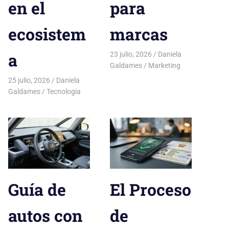
en el
para
ecosistem
marcas
a
23 julio, 2026
Daniela
Galdames
Marketing
25 julio, 2026
Daniela
Galdames
Tecnologia
Guía de
El Proceso
autos con
de