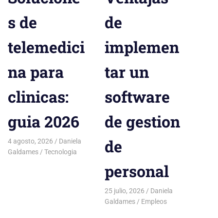
s de
de
telemedici
implemen
na para
tar un
clinicas:
software
guia 2026
de gestion
de
4 agosto, 2026
Daniela
Galdames
Tecnologia
personal
25 julio, 2026
Daniela
Galdames
Empleos