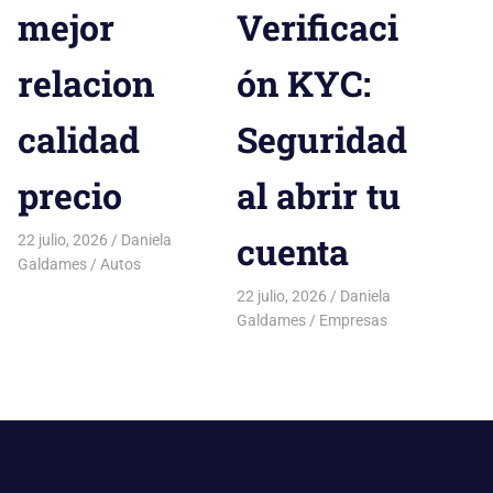
mejor
Verificaci
relacion
ón KYC:
calidad
Seguridad
precio
al abrir tu
cuenta
22 julio, 2026
Daniela
Galdames
Autos
22 julio, 2026
Daniela
Galdames
Empresas