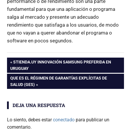
performance o de rendimiento son una parte
fundamental para que una aplicación o programa
salga al mercado y presente un adecuado
rendimiento que satisfaga a los usuarios, de modo
que no vayan a querer abandonar el programa o
software en pocos segundos.
Navegación
ENTRADA
STIENDA.UY INNOVACIÓN SAMSUNG PREFERIDA EN
ANTERIOR:
URUGUAY
de
ENTRADA
QUE ES EL RÉGIMEN DE GARANTÍAS EXPLÍCITAS DE
SIGUIENTE:
SALUD (GES)
entradas
DEJA UNA RESPUESTA
Lo siento, debes estar
conectado
para publicar un
comentario.