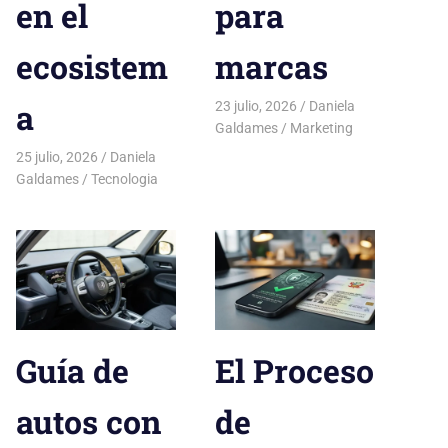
en el
para
ecosistem
marcas
a
23 julio, 2026
Daniela
Galdames
Marketing
25 julio, 2026
Daniela
Galdames
Tecnologia
Guía de
El Proceso
autos con
de