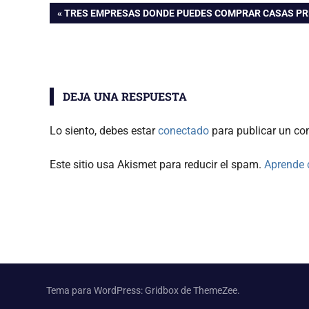
Navegación
ENTRADA
TRES EMPRESAS DONDE PUEDES COMPRAR CASAS PRE
ANTERIOR:
de
entradas
DEJA UNA RESPUESTA
Lo siento, debes estar
conectado
para publicar un co
Este sitio usa Akismet para reducir el spam.
Aprende 
Tema para WordPress: Gridbox de ThemeZee.