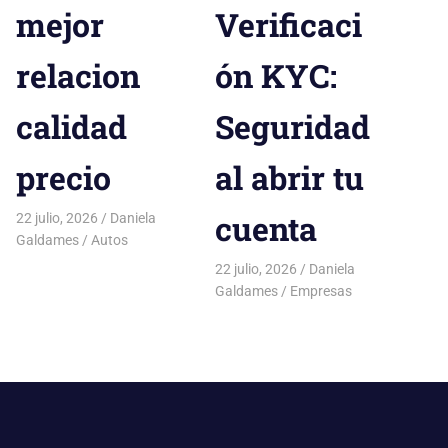
mejor
Verificaci
relacion
ón KYC:
calidad
Seguridad
precio
al abrir tu
cuenta
22 julio, 2026
Daniela
Galdames
Autos
22 julio, 2026
Daniela
Galdames
Empresas