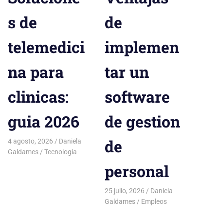
s de
de
telemedici
implemen
na para
tar un
clinicas:
software
guia 2026
de gestion
de
4 agosto, 2026
Daniela
Galdames
Tecnologia
personal
25 julio, 2026
Daniela
Galdames
Empleos