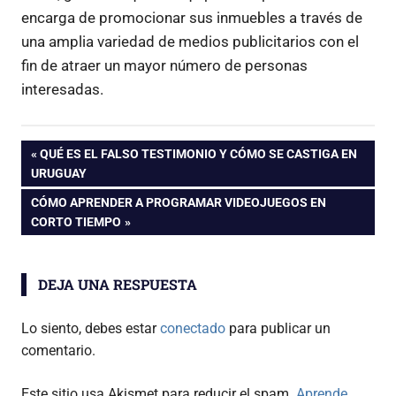
encarga de promocionar sus inmuebles a través de
una amplia variedad de medios publicitarios con el
fin de atraer un mayor número de personas
interesadas.
Navegación
ENTRADA
QUÉ ES EL FALSO TESTIMONIO Y CÓMO SE CASTIGA EN
ANTERIOR:
URUGUAY
de
ENTRADA
CÓMO APRENDER A PROGRAMAR VIDEOJUEGOS EN
SIGUIENTE:
CORTO TIEMPO
entradas
DEJA UNA RESPUESTA
Lo siento, debes estar
conectado
para publicar un
comentario.
Este sitio usa Akismet para reducir el spam.
Aprende