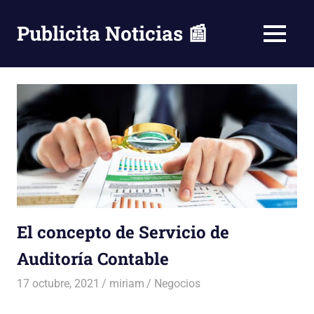
Saltar
al
Publicita Noticias 📰
MENÚ
contenido
El concepto de Servicio de
Auditoría Contable
17 octubre, 2021
miriam
Negocios