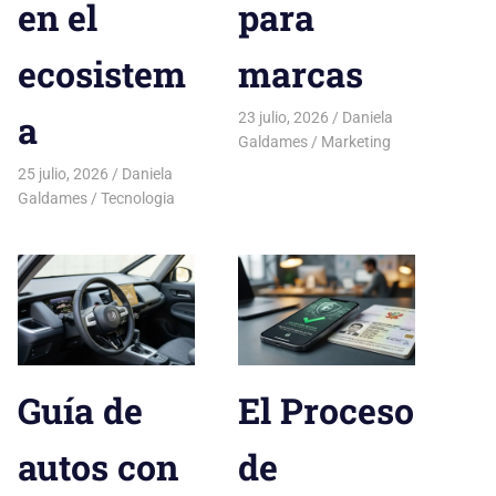
en el
para
ecosistem
marcas
a
23 julio, 2026
Daniela
Galdames
Marketing
25 julio, 2026
Daniela
Galdames
Tecnologia
Guía de
El Proceso
autos con
de