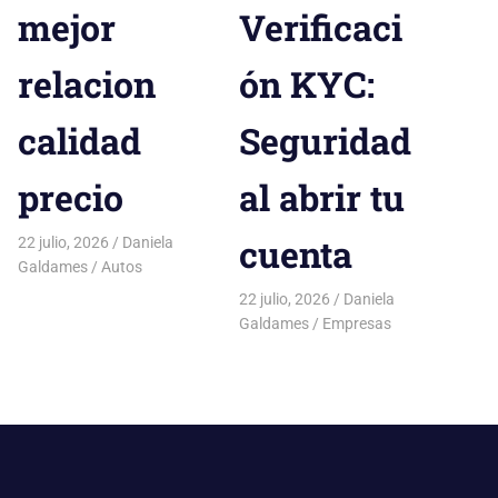
mejor
Verificaci
relacion
ón KYC:
calidad
Seguridad
precio
al abrir tu
cuenta
22 julio, 2026
Daniela
Galdames
Autos
22 julio, 2026
Daniela
Galdames
Empresas