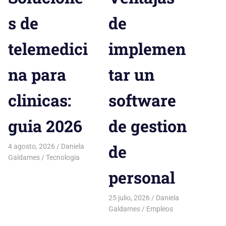
s de
de
telemedici
implemen
na para
tar un
clinicas:
software
guia 2026
de gestion
de
4 agosto, 2026
Daniela
Galdames
Tecnologia
personal
25 julio, 2026
Daniela
Galdames
Empleos