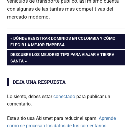
vehículos de transporte público, así mismo cuenta
con algunas de las tarifas más competitivas del
mercado moderno.
Navegación
ENTRADA
DÓNDE REGISTRAR DOMINIOS EN COLOMBIA Y CÓMO
ANTERIOR:
ELEGIR LA MEJOR EMPRESA
de
ENTRADA
DESCUBRE LOS MEJORES TIPS PARA VIAJAR A TIERRA
SIGUIENTE:
SANTA
entradas
DEJA UNA RESPUESTA
Lo siento, debes estar
conectado
para publicar un
comentario.
Este sitio usa Akismet para reducir el spam.
Aprende
cómo se procesan los datos de tus comentarios.