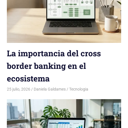
La importancia del cross
border banking en el
ecosistema
25 julio, 2026
Daniela Galdames
Tecnologia