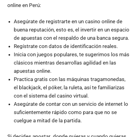
online en Perú:
Asegúrate de registrarte en un casino online de
buena reputación, esto es, el invertir en un espacio
de apuestas con el respaldo de una banca segura.
Regístrate con datos de identificación reales.
Inicia con juegos populares, te sugerimos los más
clásicos mientras desarrollas agilidad en las
apuestas online.
Practica gratis con las máquinas tragamonedas,
el blackjack, el póker, la ruleta, así te familiarizas
con el sistema del casino virtual.
Asegúrate de contar con un servicio de internet lo
suficientemente rápido como para que no se
cuelgue a mitad de la partida.
Si decides apostar donde quieras y cuando quieras,