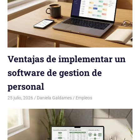
Ventajas de implementar un
software de gestion de
personal
25 julio, 2026
Daniela Galdames
Empleos