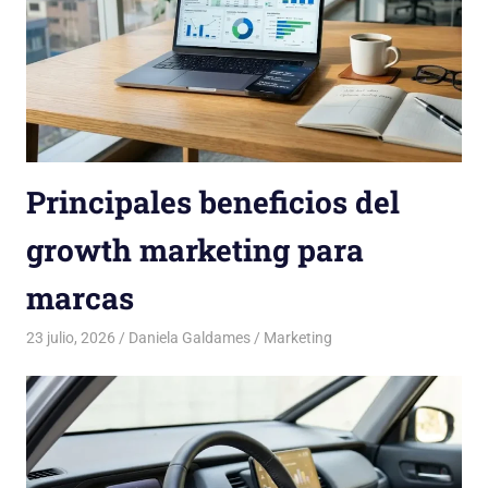
Principales beneficios del
growth marketing para
marcas
23 julio, 2026
Daniela Galdames
Marketing