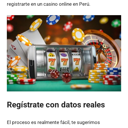
registrarte en un casino online en Perú.
Regístrate con datos reales
El proceso es realmente fácil, te sugerimos