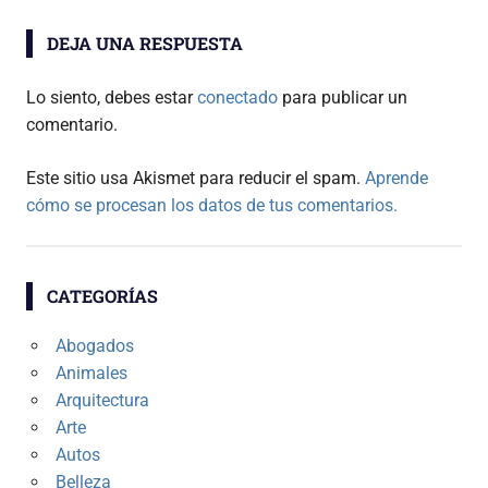
DEJA UNA RESPUESTA
Lo siento, debes estar
conectado
para publicar un
comentario.
Este sitio usa Akismet para reducir el spam.
Aprende
cómo se procesan los datos de tus comentarios.
CATEGORÍAS
Abogados
Animales
Arquitectura
Arte
Autos
Belleza